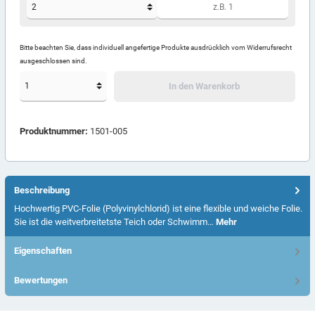
Bitte beachten Sie, dass individuell angefertige Produkte ausdrücklich vom Widerrufsrecht
ausgeschlossen sind.
In den Warenkorb
Produktnummer:
1501-005
Beschreibung
Hochwertig PVC-Folie (Polyvinylchlorid) ist eine flexible und weiche Folie.
Sie ist die weitverbreitetste Teich oder Schwimm…
Mehr
Eigenschaften
Bewertungen