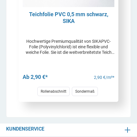
Teichfolie PVC 0,5 mm schwarz,
SIKA
Hochwertige Premiumqualität von SIKAPVC-
Folie (Polyvinylchlorid) ist eine flexible und
weiche Folie. Sie ist die weitverbreitetste Teich
oder Schwimmteichfolie. Durch ihre
Eigenschaften passt Sie sich Unebenheiten wie
Flachwasserbereichen, Rundungen usw. gut an
und kann einfach verlegt werden. Die PVC Folie
Ab 2,90 €*
2,90 €/m²*
kann mit Heißluft oder Quellschweißmittel
verschweißt werden. Neben den allgemeinen,
genannten Eigenschaften zeichnen sich unsere
Rollenabschnitt
Sondermaß
PVC Folien im Wesentlichen durch folgende
Eigenschaften aus: Beständig bis 30 °
durchgehende Wassertemperatur Kälteflexibel
Frei von Blei und Cadmium verschweißbar
Optimierte Zugfestigkeit und Reißdehnung UV-
stabilisiert (Haltbarkeit > 15 Jahre alle 2 m eine
KUNDENSERVICE
Heizkeilschweißnaht