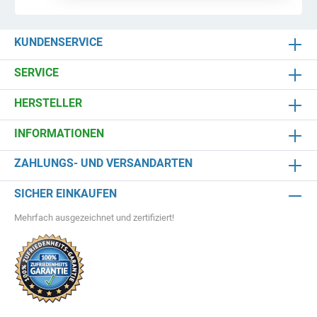
mit dem entsprechenden Zubehör (Nahtband
und Primer) verklebt werden.Die wesentlichen
Eigenschaften im Überblick:Einfachste
KUNDENSERVICE
Verlegung (durch die besonders Hohe
Flexibilität)UmweltfreundlichFrei von
Weichmachern und
SERVICE
SchwermetallenWurzelfestWitterungsbeständig
Sehr hohe Zug- und ReißdehnungGroße
HERSTELLER
Rollenbreiten (bis 15,25 m)Sehr hohe Haltbarkeit
(> 15 Jahre)UV-stabil Kältebiegsamkeit (kein
INFORMATIONEN
Risse bis -30°C)
ZAHLUNGS- UND VERSANDARTEN
SICHER EINKAUFEN
Mehrfach ausgezeichnet und zertifiziert!