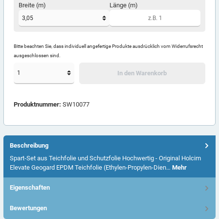
Breite (m)
Länge (m)
Bitte beachten Sie, dass individuell angefertige Produkte ausdrücklich vom Widerrufsrecht
ausgeschlossen sind.
In den Warenkorb
Produktnummer:
SW10077
Beschreibung
Spart-Set aus Teichfolie und Schutzfolie Hochwertig - Original Holcim
Elevate Geogard EPDM Teichfolie (Ethylen-Propylen-Dien…
Mehr
Eigenschaften
Bewertungen