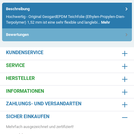
Beschreibung
Hochwertig - Original GeogardEPDM Teichfolie (Ethylen-Propylen-Dien-
Terpolymer) 1,52 mm ist eine sehr flexible und langlebi…
Mehr
Bewertungen
KUNDENSERVICE
SERVICE
HERSTELLER
INFORMATIONEN
ZAHLUNGS- UND VERSANDARTEN
SICHER EINKAUFEN
Mehrfach ausgezeichnet und zertifiziert!