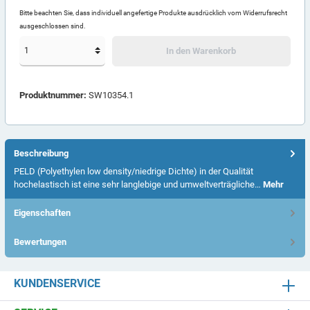
Bitte beachten Sie, dass individuell angefertige Produkte ausdrücklich vom Widerrufsrecht
ausgeschlossen sind.
In den Warenkorb
Produktnummer:
SW10354.1
Beschreibung
PELD (Polyethylen low density/niedrige Dichte) in der Qualität
hochelastisch ist eine sehr langlebige und umweltverträgliche…
Mehr
Eigenschaften
Bewertungen
KUNDENSERVICE