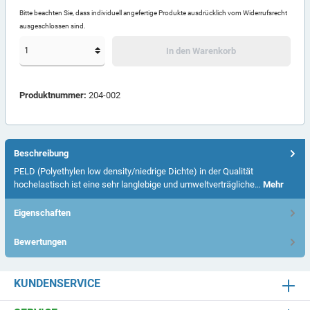
Bitte beachten Sie, dass individuell angefertige Produkte ausdrücklich vom Widerrufsrecht
ausgeschlossen sind.
In den Warenkorb
Produktnummer:
204-002
Beschreibung
PELD (Polyethylen low density/niedrige Dichte) in der Qualität
hochelastisch ist eine sehr langlebige und umweltverträgliche…
Mehr
Eigenschaften
Bewertungen
KUNDENSERVICE