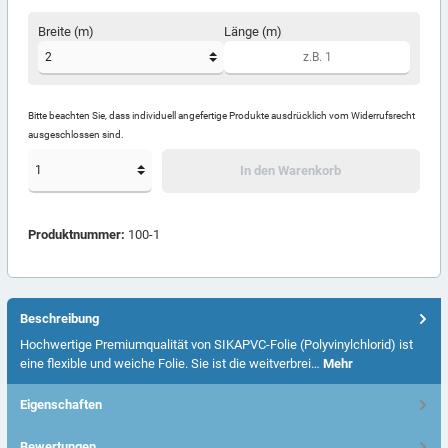
Breite (m)
Länge (m)
Bitte beachten Sie, dass individuell angefertige Produkte ausdrücklich vom Widerrufsrecht
ausgeschlossen sind.
In den Warenkorb
Produktnummer:
100-1
Beschreibung
Hochwertige Premiumqualität von SIKAPVC-Folie (Polyvinylchlorid) ist
eine flexible und weiche Folie. Sie ist die weitverbrei…
Mehr
Eigenschaften
Bewertungen