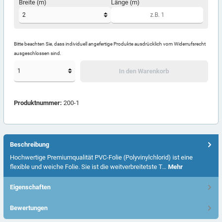
Breite (m)
Länge (m)
Bitte beachten Sie, dass individuell angefertige Produkte ausdrücklich vom Widerrufsrecht
ausgeschlossen sind.
In den Warenkorb
Produktnummer:
200-1
Beschreibung
Hochwertige Premiumqualität PVC-Folie (Polyvinylchlorid) ist eine
flexible und weiche Folie. Sie ist die weitverbreitetste T…
Mehr
Eigenschaften
Bewertungen