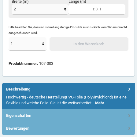
Breite (m)
Länge (m)
Bitte beachten Sie, dass individuell angefertige Produkte ausdrücklich vom Widerrufsrecht
ausgeschlossen sind.
In den Warenkorb
Produktnummer:
107-003
Beschreibung
Hochwertig - deutsche HerstellungPVC-Folie (Polyvinylchlorid) ist eine
flexible und weiche Folie. Sie ist die weitverbreitet…
Mehr
Eigenschaften
Bewertungen