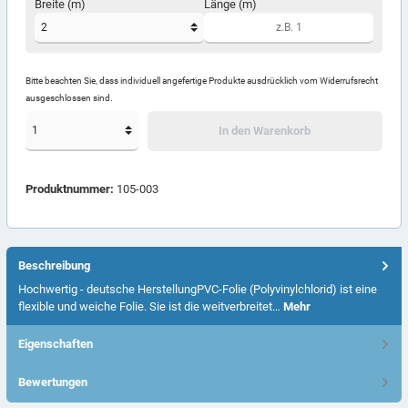
Breite (m)
Länge (m)
Bitte beachten Sie, dass individuell angefertige Produkte ausdrücklich vom Widerrufsrecht
ausgeschlossen sind.
In den Warenkorb
Produktnummer:
105-003
Beschreibung
Hochwertig - deutsche HerstellungPVC-Folie (Polyvinylchlorid) ist eine
flexible und weiche Folie. Sie ist die weitverbreitet…
Mehr
Eigenschaften
Bewertungen