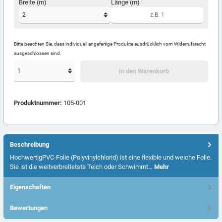
Breite (m)
Länge (m)
Bitte beachten Sie, dass individuell angefertige Produkte ausdrücklich vom Widerrufsrecht
ausgeschlossen sind.
In den Warenkorb
Produktnummer:
105-001
Beschreibung
HochwertigPVC-Folie (Polyvinylchlorid) ist eine flexible und weiche Folie.
Sie ist die weitverbreitetste Teich oder Schwimmt…
Mehr
Eigenschaften
Bewertungen