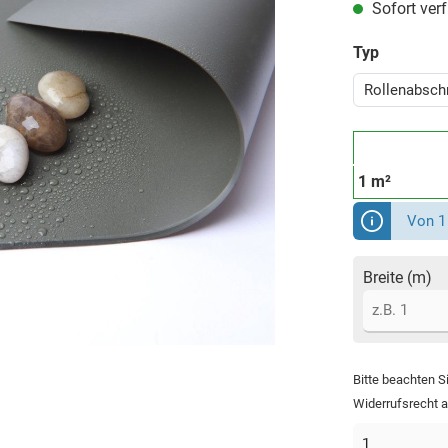
Sofort verfü
Typ
Rollenabschn
1 m²
Von 1 
Breite (m)
Bitte beachten S
Widerrufsrecht 